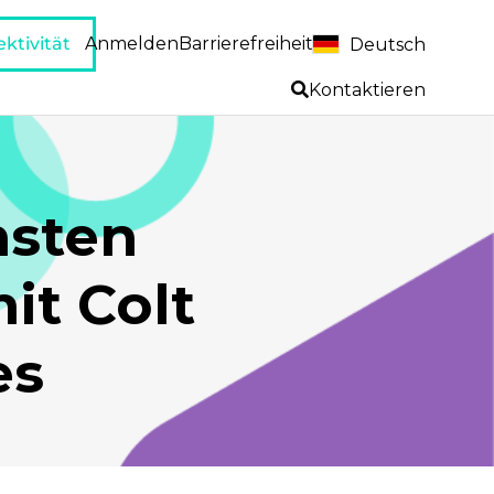
ktivität
Anmelden
Barrierefreiheit
Deutsch
Kontaktieren
hsten
it Colt
es