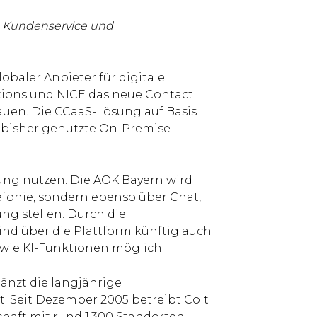
en Kundenservice und
lobaler Anbieter für digitale
utions und NICE das neue Contact
bauen. Die CCaaS-Lösung auf Basis
s bisher genutzte On-Premise
ung nutzen. Die AOK Bayern wird
elefonie, sondern ebenso über Chat,
ng stellen. Durch die
ind über die Plattform künftig auch
wie KI-Funktionen möglich.
gänzt die langjährige
 Seit Dezember 2005 betreibt Colt
aft mit rund 1.300 Standorten