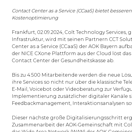
Contact Center as a Service (CCaaS) bietet besser
Kostenoptimierung
Frankfurt, 02.09.2024, Colt Technology Services, g
Infrastruktur, wird mit seinen Partnern CCT Sol
Center as a Service (CCaaS) der AOK Bayern auf
der NICE CXone Plattform aus der Cloud löst da
Contact Center der Gesundheitskasse ab.
Bis zu 4.500 Mitarbeitende werden die neue Lös
ihre Services so nicht nur über die klassische T
E-Mail, Voicebot oder Videoberatung zur Verfügu
Implementierung zusätzlicher digitaler Kanäle s
Feedbackmanagement, Interaktionsanalysen so
Dieser nächste große Digitalisierungsschritt er
Zusammenarbeit der AOK-Gemeinschaft mit Colt.
das Wide Area Network (WAN) der AOK-Gemeinsch